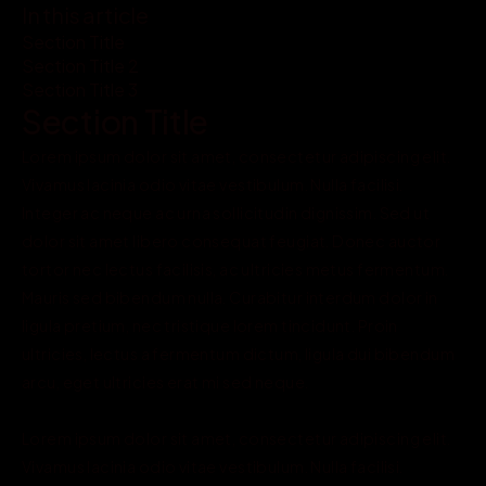
In this article
Section Title
Section Title 2
Section Title 3
Section Title
Lorem ipsum dolor sit amet, consectetur adipiscing elit. 
Vivamus lacinia odio vitae vestibulum. Nulla facilisi. 
Integer ac neque ac urna sollicitudin dignissim. Sed ut 
dolor sit amet libero consequat feugiat. Donec auctor 
tortor nec lectus facilisis, ac ultricies metus fermentum. 
Mauris sed bibendum nulla. Curabitur interdum dolor in 
ligula pretium, nec tristique lorem tincidunt. Proin 
ultricies, lectus a fermentum dictum, ligula dui bibendum 
arcu, eget ultricies erat mi sed neque.

Lorem ipsum dolor sit amet, consectetur adipiscing elit. 
Vivamus lacinia odio vitae vestibulum. Nulla facilisi. 