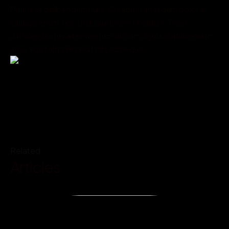
Mauris sed bibendum nulla. Curabitur interdum dolor in 
ligula pretium, nec tristique lorem tincidunt. Proin 
ultricies, lectus a fermentum dictum, ligula dui bibendum 
arcu, eget ultricies erat mi sed neque.
Related
Articles