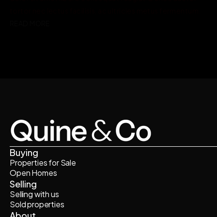
tortor nec lectus facilisis, ac ultricies metus fermentum.
READ MORE
Buying
Properties for Sale
Open Homes
Selling
Selling with us
Sold properties
About