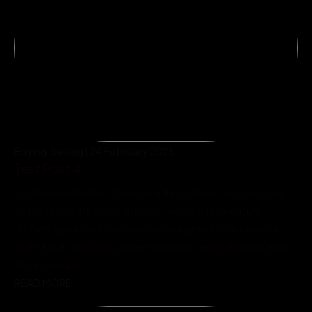
Buying, Selling | 24 February 2025
Test Post 4
Curabitur interdum dolor in ligula pretium, nec tristique 
lorem tincidunt. Proin ultricies, lectus a fermentum 
dictum, ligula dui bibendum arcu, eget ultricies erat mi 
sed neque.  Ligula dui bibendum arcu, eget ultricies erat 
mi sed neque.
READ MORE