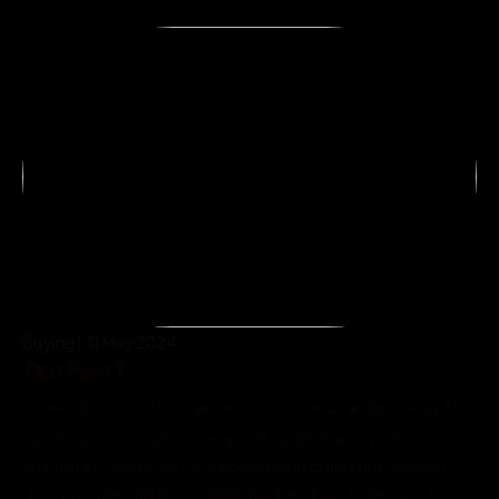
Buying | 31 May 2024
Test Post 1
Lorem ipsum dolor sit amet, consectetur adipiscing elit. 
Vivamus lacinia odio vitae vestibulum. Nulla facilisi. 
Integer ac neque ac urna sollicitudin dignissim. Sed ut 
dolor sit amet libero consequat feugiat. Donec auctor 