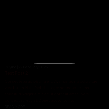
Buying | 22 February 2025
Test Post 2
Consectetur adipiscing elit. Vivamus lacinia odio vitae 
vestibulum. Nulla facilisi. Integer ac neque ac urna 
sollicitudin dignissim. Sed ut dolor sit amet libero 
consequat feugiat. Donec auctor torto.
READ MORE