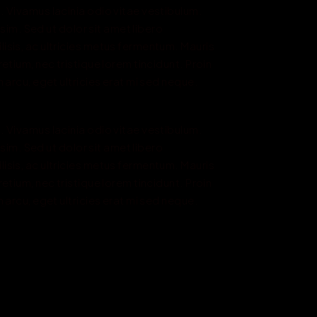
. Vivamus lacinia odio vitae vestibulum. 
ssim. Sed ut dolor sit amet libero 
isis, ac ultricies metus fermentum. Mauris 
etium, nec tristique lorem tincidunt. Proin 
 arcu, eget ultricies erat mi sed neque.
. Vivamus lacinia odio vitae vestibulum. 
ssim. Sed ut dolor sit amet libero 
isis, ac ultricies metus fermentum. Mauris 
etium, nec tristique lorem tincidunt. Proin 
 arcu, eget ultricies erat mi sed neque.