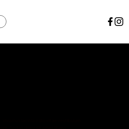
. Vivamus lacinia odio vitae vestibulum. 
ssim. Sed ut dolor sit amet libero 