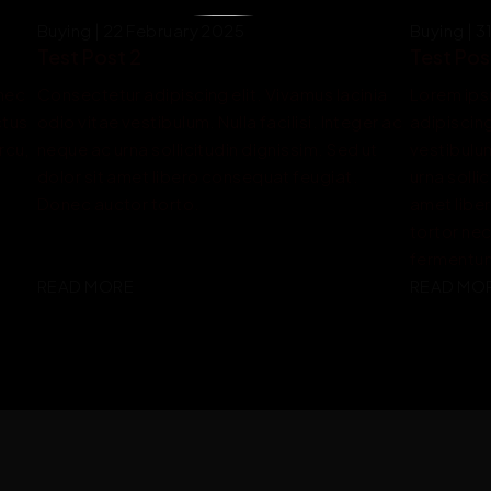
Buying | 22 February 2025
Buying | 
Test Post 2
Test Pos
nec 
Consectetur adipiscing elit. Vivamus lacinia 
Lorem ips
ctus 
odio vitae vestibulum. Nulla facilisi. Integer ac 
adipiscing
cu, 
neque ac urna sollicitudin dignissim. Sed ut 
vestibulum
dolor sit amet libero consequat feugiat. 
urna sollic
Donec auctor torto.
amet libe
tortor nec 
fermentu
READ MORE
READ MO