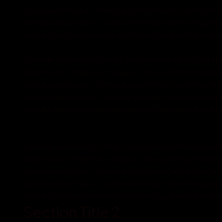
consequat feugiat. Donec auctor tortor nec lectus facil
sed bibendum nulla. Curabitur interdum dolor in ligula pr
ultricies, lectus a fermentum dictum, ligula dui bibendum
Lorem ipsum dolor sit amet, consectetur adipiscing elit
Nulla facilisi. Integer ac neque ac urna sollicitudin digni
consequat feugiat. Donec auctor tortor nec lectus facil
sed bibendum nulla. Curabitur interdum dolor in ligula pr
ultricies, lectus a fermentum dictum, ligula dui bibendum
Lorem ipsum dolor sit amet, consectetur adipiscing elit
Nulla facilisi. Integer ac neque ac urna sollicitudin digni
consequat feugiat. Donec auctor tortor nec lectus facil
sed bibendum nulla. Curabitur interdum dolor in ligula pr
ultricies, lectus a fermentum dictum, ligula dui bibendum
Section Title 2