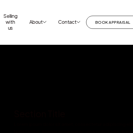
Selling
with
About
Contact
BOOK APPRAISAL
us
Section Title
Lorem ipsum dolor sit amet, consectetur adipiscing elit
Nulla facilisi. Integer ac neque ac urna sollicitudin digni