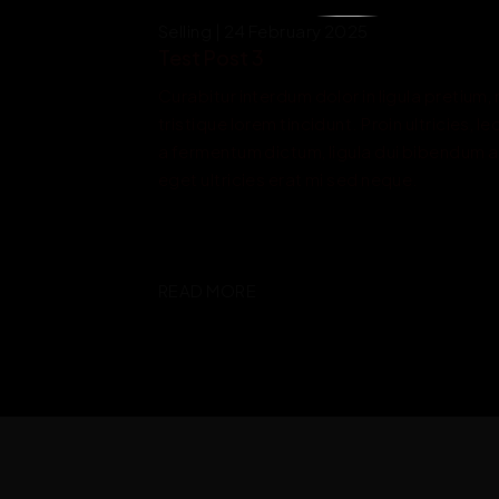
Selling | 24 February 2025
Test Post 3
Curabitur interdum dolor in ligula pretium, 
tristique lorem tincidunt. Proin ultricies, le
a fermentum dictum, ligula dui bibendum ar
eget ultricies erat mi sed neque.
READ MORE