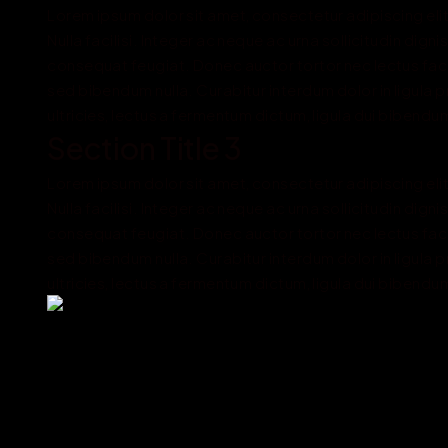
Lorem ipsum dolor sit amet, consectetur adipiscing elit
Nulla facilisi. Integer ac neque ac urna sollicitudin digni
consequat feugiat. Donec auctor tortor nec lectus facil
sed bibendum nulla. Curabitur interdum dolor in ligula pr
ultricies, lectus a fermentum dictum, ligula dui bibendum
Section Title 3
Lorem ipsum dolor sit amet, consectetur adipiscing elit
Nulla facilisi. Integer ac neque ac urna sollicitudin digni
consequat feugiat. Donec auctor tortor nec lectus facil
sed bibendum nulla. Curabitur interdum dolor in ligula pr
ultricies, lectus a fermentum dictum, ligula dui bibendum