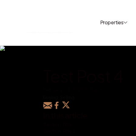
Properties
Test Post 4
February 24, 2025 8:31 pm | 
Buying, Selling
In this article
Section Title
Section Title 2