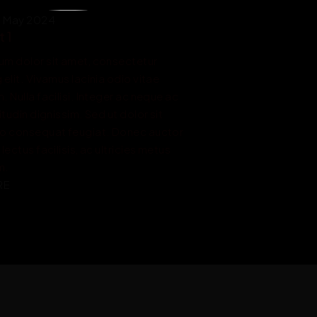
31 May 2024
t 1
um dolor sit amet, consectetur 
 elit. Vivamus lacinia odio vitae 
. Nulla facilisi. Integer ac neque ac 
itudin dignissim. Sed ut dolor sit 
ro consequat feugiat. Donec auctor 
lectus facilisis, ac ultricies metus 
m.
RE